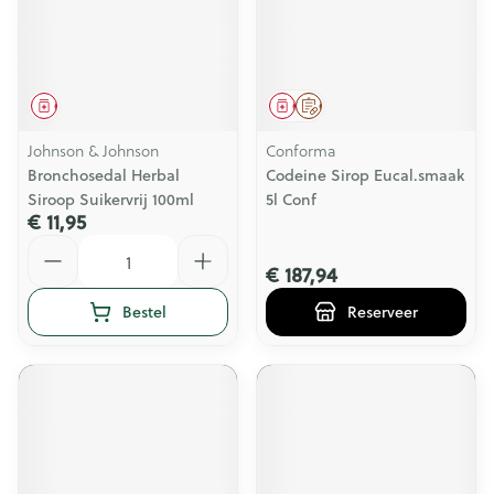
Geneesmiddel
Geneesmiddel
Op voorschrift
Johnson & Johnson
Conforma
Bronchosedal Herbal
Codeine Sirop Eucal.smaak
Siroop Suikervrij 100ml
5l Conf
€ 11,95
Aantal
€ 187,94
Bestel
Reserveer