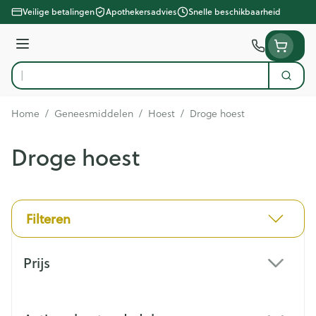
Ga naar de inhoud
Veilige betalingen
Apothekersadvies
Snelle beschikbaarheid
Menu
Zoek
Product, merk, categorie...
Home
/
Geneesmiddelen
/
Hoest
/
Droge hoest
Droge hoest
Filteren
Doorgaan naar productlijst
Prijs
filter