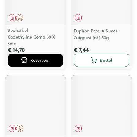
Geneesmiddel
Op voorschrift
Geneesmiddel
Bepharbel
Euphon Past. A Sucer -
Codethyline Comp 50 X
Zuigpast (nf) 50g
5mg
€ 14,78
€ 7,44
Reserveer
Bestel
Geneesmiddel
Op voorschrift
Geneesmiddel