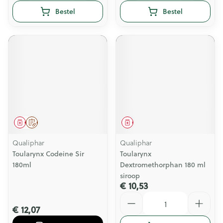
Bestel
Bestel
Geneesmiddel
Op voorschrift
Geneesmiddel
Qualiphar
Qualiphar
Toularynx Codeine Sir
Toularynx
180ml
Dextromethorphan 180 ml
siroop
€ 10,53
Aantal
€ 12,07