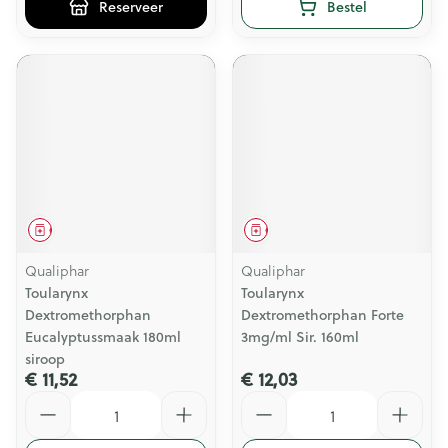
Reserveer
Bestel
Geneesmiddel
Geneesmiddel
Qualiphar
Qualiphar
Toularynx
Toularynx
Dextromethorphan
Dextromethorphan Forte
Eucalyptussmaak 180ml
3mg/ml Sir. 160ml
siroop
€ 11,52
€ 12,03
Aantal
Aantal