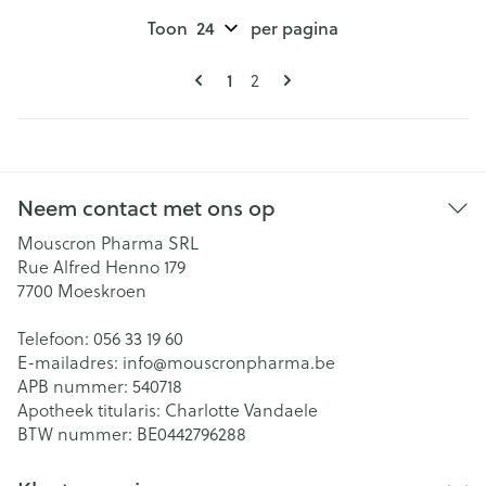
Toon
per pagina
Pagina's
U lees momenteel pagina
Pagina
1
2
Neem contact met ons op
Mouscron Pharma SRL
Rue Alfred Henno 179
7700
Moeskroen
Telefoon:
056 33 19 60
E-mailadres:
info@
mouscronpharma.be
APB nummer:
540718
Apotheek titularis:
Charlotte Vandaele
BTW nummer:
BE0442796288