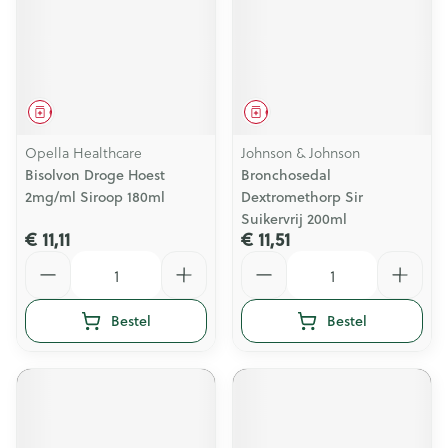
Geneesmiddel
Geneesmiddel
Opella Healthcare
Johnson & Johnson
Bisolvon Droge Hoest
Bronchosedal
2mg/ml Siroop 180ml
Dextromethorp Sir
Suikervrij 200ml
€ 11,11
€ 11,51
Aantal
Aantal
Bestel
Bestel