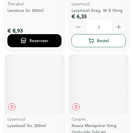
Therabel
Lysomucil
Levotuss Sir 200ml
Lysotossil Drag. 30 X 10mg
€ 6,33
Aantal
€ 8,93
Reserveer
Bestel
Geneesmiddel
Geneesmiddel
Lysomucil
Cooper
Lysotossil Sir. 200ml
Nosca Mereprine 15mg
Omhulde Tabl 40