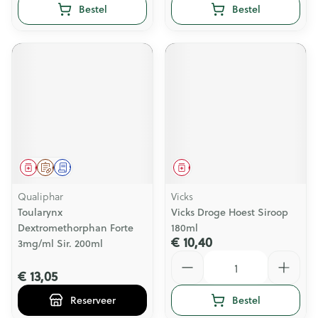
Bestel
Bestel
Geneesmiddel
Op voorschrift
Schriftelijke aanvraag
Geneesmiddel
Qualiphar
Vicks
Toularynx
Vicks Droge Hoest Siroop
Dextromethorphan Forte
180ml
€ 10,40
3mg/ml Sir. 200ml
Aantal
€ 13,05
Reserveer
Bestel