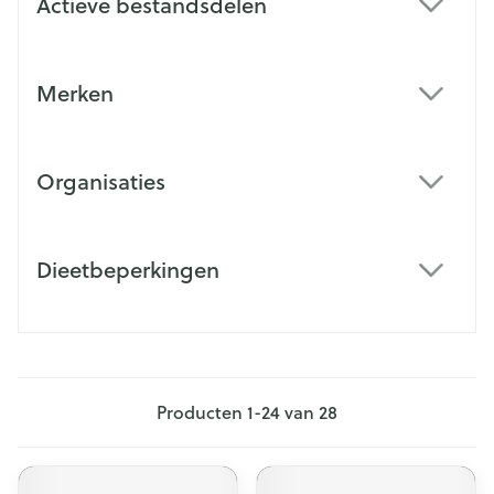
Actieve bestandsdelen
filter
Merken
filter
Organisaties
filter
Dieetbeperkingen
filter
Producten
1
-
24
van
28