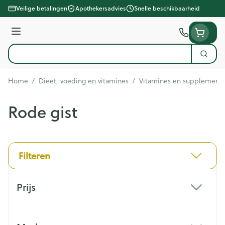
Ga naar de inhoud
Veilige betalingen
Apothekersadvies
Snelle beschikbaarheid
Menu
Zoek
Product, merk, categorie...
Home
/
Dieet, voeding en vitamines
/
Vitamines en supplement
Rode gist
Filteren
Doorgaan naar productlijst
Prijs
filter