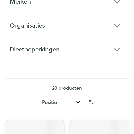
Merken
filter
Organisaties
filter
Dieetbeperkingen
filter
20
producten
Sorteer op: