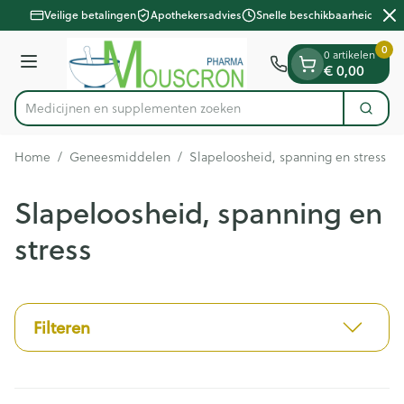
Dia 2 van 2
Ga naar de inhoud
Veilige betalingen
Apothekersadvies
Snelle beschikbaarheid
0
0 artikelen
Menu
€ 0,00
Medicijnen en
Zoek
Product, merk, categorie...
Home
/
Geneesmiddelen
/
Slapeloosheid, spanning en stress
Slapeloosheid, spanning en
stress
Filteren