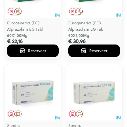
Geneesmiddel
Op voorschrift
Geneesmiddel
Op voorschrift
Eurogenerics (EG)
Eurogenerics (EG)
Alprazolam EG Tabl
Alprazolam EG Tabl
60X1,00Mg
60X2,00Mg
€ 22,16
€ 30,96
Reserveer
Reserveer
Geneesmiddel
Op voorschrift
Geneesmiddel
Op voorschrift
Sandoz
Sandoz