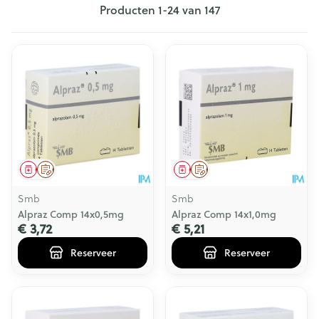
Producten
1
-
24
van
147
Geneesmiddel
Op voorschrift
Geneesmiddel
Op voorschrift
Smb
Smb
Alpraz Comp 14x0,5mg
Alpraz Comp 14x1,0mg
€ 3,72
€ 5,21
Reserveer
Reserveer