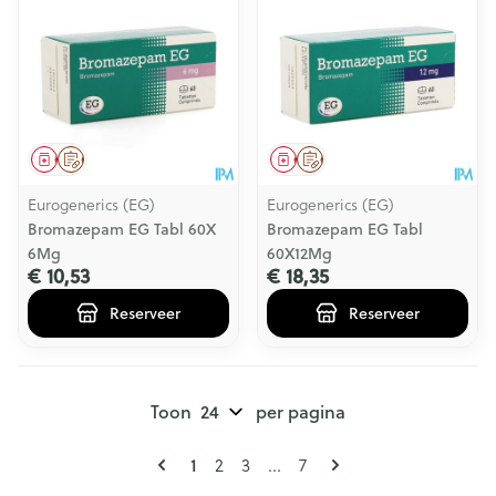
Geneesmiddel
Op voorschrift
Geneesmiddel
Op voorschrift
Eurogenerics (EG)
Eurogenerics (EG)
Bromazepam EG Tabl 60X
Bromazepam EG Tabl
6Mg
60X12Mg
€ 10,53
€ 18,35
Reserveer
Reserveer
Toon
per pagina
Pagina's
U lees momenteel pagina
Pagina
Pagina
Pagina
1
2
3
...
7