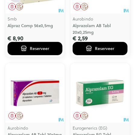
Geneesmiddel
Op voorschrift
Geneesmiddel
Op voorschrift
Smb
Aurobindo
Alpraz Comp 56x0,5mg
Alprazolam AB Tabl
20x0,25mg
€ 8,90
€ 2,59
Reserveer
Reserveer
Geneesmiddel
Op voorschrift
Geneesmiddel
Op voorschrift
Aurobindo
Eurogenerics (EG)
Alprazolam AB Tabl 20x1mg
Alprazolam EG Tabl