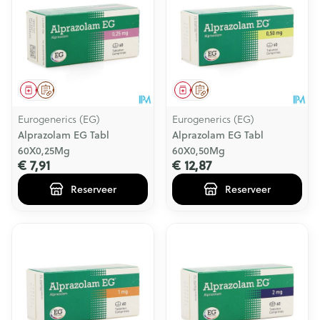
Geneesmiddel
Op voorschrift
Geneesmiddel
Op voorschrift
Eurogenerics (EG)
Eurogenerics (EG)
Alprazolam EG Tabl
Alprazolam EG Tabl
60X0,25Mg
60X0,50Mg
€ 7,91
€ 12,87
Reserveer
Reserveer