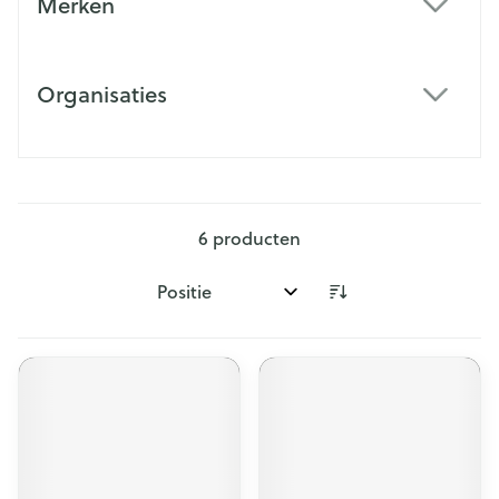
Merken
filter
Organisaties
filter
6
producten
Sorteer op: