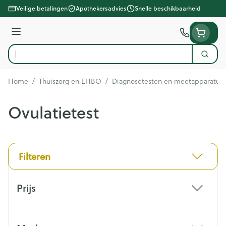
Ga naar de inhoud
Veilige betalingen
Apothekersadvies
Snelle beschikbaarheid
Menu
Zoek
Product, merk, categorie...
Home
/
Thuiszorg en EHBO
/
Diagnosetesten en meetapparatuu
Ovulatietest
Filteren
Doorgaan naar productlijst
Prijs
filter