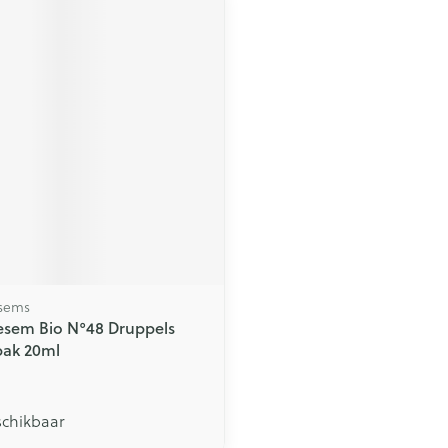
esems
esem Bio N°48 Druppels
bak 20ml
schikbaar