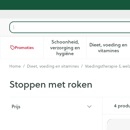
Ga naar de inhoud
Product, merk, categorie...
Schoonheid,
Dieet, voeding en
verzorging en
Promoties
Toon submenu voor Schoonhei
Toon subm
vitamines
hygiëne
Home
/
Dieet, voeding en vitamines
/
Voedingstherapie & welz
Stoppen met roken
Doorgaan naar productlijst
4
prod
Prijs
filter