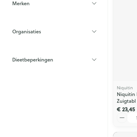
Merken
filter
Organisaties
filter
Dieetbeperkingen
filter
Niquitin
Niquitin
Zuigtabl
€ 23,45
Aantal