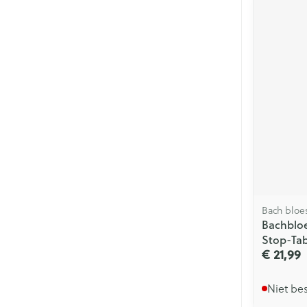
Bach blo
Bachblo
Stop-Ta
€ 21,99
Niet be