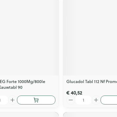
EG Forte 1000Mg/800Ie
Glucadol Tabl 112 Nf Prom
Kauwtabl 90
€ 40,52
Aantal