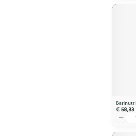
Barinutr
€ 58,33
Aantal