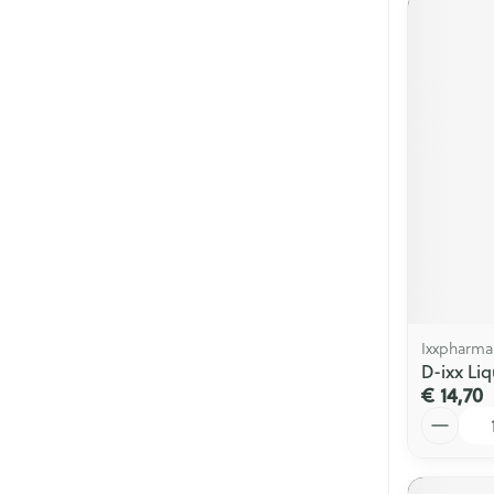
Ixxpharma
D-ixx Li
€ 14,70
Aantal