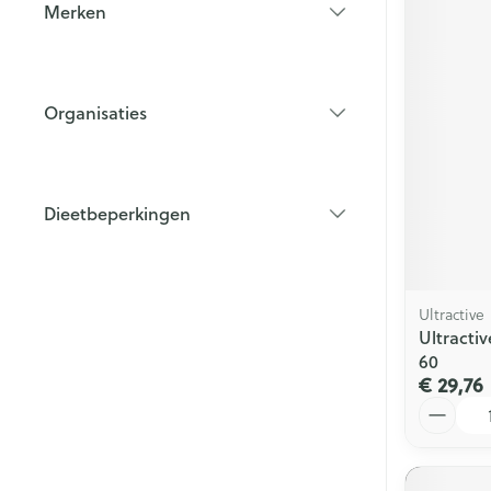
Merken
filter
Organisaties
filter
Dieetbeperkingen
filter
Ultractive
Ultract
60
€ 29,76
Aantal