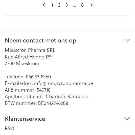
Pagina's
U lees momenteel pagina
Pagina
Pagina
Pagina
1
2
3
...
8
Neem contact met ons op
Mouscron Pharma SRL
Rue Alfred Henno 179
7700
Moeskroen
Telefoon:
056 33 19 60
E-mailadres:
info@
mouscronpharma.be
APB nummer:
540718
Apotheek titularis:
Charlotte Vandaele
BTW nummer:
BE0442796288
Klantenservice
FAQ