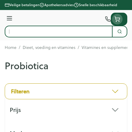
Ga naar de inhoud
Veilige betalingen
Apothekersadvies
Snelle beschikbaarheid
Menu
Zoek
Product, merk, categorie...
Home
/
Dieet, voeding en vitamines
/
Vitamines en supplement
Probiotica
Filteren
Doorgaan naar productlijst
Prijs
filter