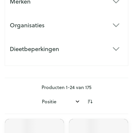
Merken
filter
Organisaties
filter
Dieetbeperkingen
filter
Producten
1
-
24
van
175
Sorteer op: