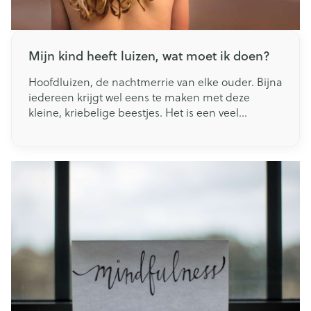
Mijn kind heeft luizen, wat moet ik doen?
Hoofdluizen, de nachtmerrie van elke ouder. Bijna
iedereen krijgt wel eens te maken met deze
kleine, kriebelige beestjes. Het is een veel
voorkomend probleem dat meestal schoolgaande
kinderen en hun familie treft. Luizen zijn gelukkig
niet gevaarlijk, maar kunnen wel erg veel
ongemak veroorzaken. Wat zijn luizen precies,
hoe kan je ze voorkomen en wat moet je doen als
je kind toch bezoek heeft van luizen? Wij vertellen
je er alles over!