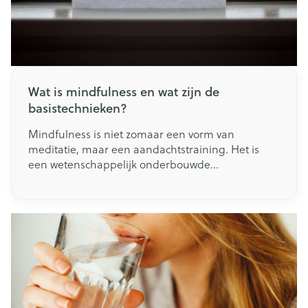
Wat is mindfulness en wat zijn de
basistechnieken?
Mindfulness is niet zomaar een vorm van
meditatie, maar een aandachtstraining. Het is
een wetenschappelijk onderbouwde
psychologische stroming die gaat over ‘leven met
volle aandacht’. Er doen veel misvattingen de
ronde over mindfulness, waarbij men het vaak
koppelt aan spiritualiteit en boeddhisme. In dit
artikel leggen we je uit wat mindfulness is, en
welke basisstappen je tijdens je dagelijkse leven
kan beoefenen.