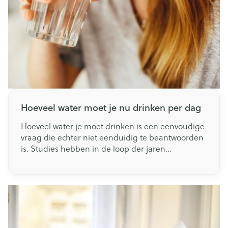
Hoeveel water moet je nu drinken per dag
Hoeveel water je moet drinken is een eenvoudige
vraag die echter niet eenduidig te beantwoorden
is. Studies hebben in de loop der jaren
verschillende aanbevelingen opgeleverd. De
behoefte aan water hangt echter af van vele
individuele en externe factoren. Lees in dit artikel
meer over de vochtbehoefte van je lichaam. Zo
kan je beter voor jezelf inschatten hoeveel water
je elke dag moet drinken.