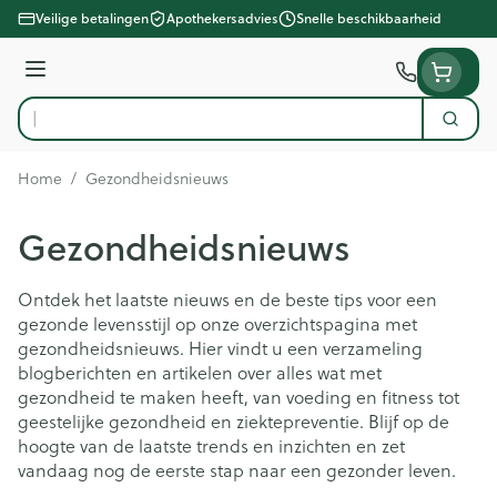
Ga naar de inhoud
Veilige betalingen
Apothekersadvies
Snelle beschikbaarheid
Menu
Zoek
Product, merk, categorie...
Home
/
Gezondheidsnieuws
Gezondheidsnieuws
Ontdek het laatste nieuws en de beste tips voor een
gezonde levensstijl op onze overzichtspagina met
gezondheidsnieuws. Hier vindt u een verzameling
blogberichten en artikelen over alles wat met
gezondheid te maken heeft, van voeding en fitness tot
geestelijke gezondheid en ziektepreventie. Blijf op de
hoogte van de laatste trends en inzichten en zet
vandaag nog de eerste stap naar een gezonder leven.