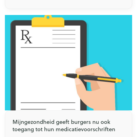
goed gewassen handen. Je komt in contact met
bacteriën en virussen via deurknoppen, toiletten,
winkelwagens en in vele andere situaties. Hoe en
wanneer moet je jouw handen wassen? Lees in
dit artikel wat jij kan doen om ziektes te
voorkomen.
Mijngezondheid geeft burgers nu ook
toegang tot hun medicatievoorschriften