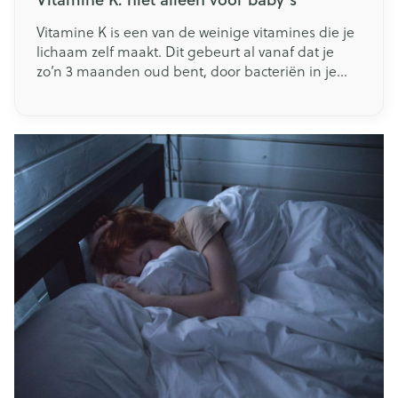
Vitamine K is een van de weinige vitamines die je
lichaam zelf maakt. Dit gebeurt al vanaf dat je
zo’n 3 maanden oud bent, door bacteriën in je
dikke darm. Vitamine K is belangrijk voor de
botsterkte en de bloedstolling. Hoewel zwangere
moeders via de placenta veel essentiële stoffen
uitwisselen met hun baby’s, is dit bij deze
vitamine niet het geval. Pasgeboren baby’s
krijgen altijd vitamine K toegediend. Geef je
borstvoeding, dan is het ook belangrijk dat je
jouw baby een vitamine K-supplement geeft. Wie
meteen flesvoeding wil of moet geven, mag dit
achterwege laten. In dat type voeding zit er
namelijk genoeg vitamine K.