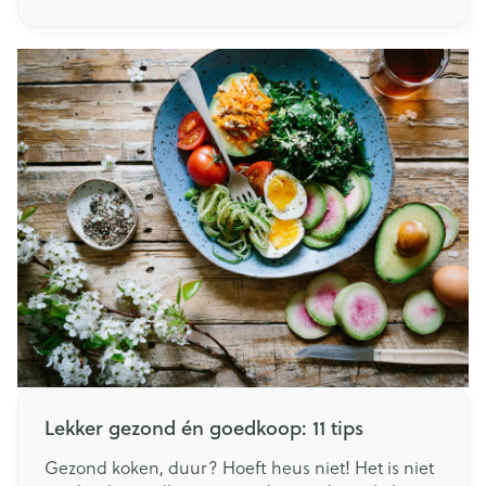
mee, zoals verstopte of lopende neus, gezwollen
ogen en kriebelende keel. Aangenaam is
hooikoorts niet, en al zeker niet in tijden van
corona. Maar hoe herken je het verschil tussen
symptomen van hooikoorts en besmet zijn met
het coronavirus?
Lekker gezond én goedkoop: 11 tips
Gezond koken, duur? Hoeft heus niet! Het is niet