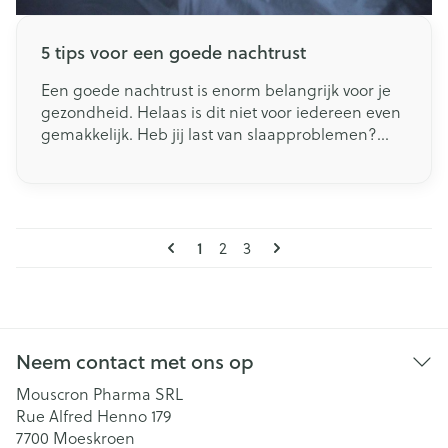
5 tips voor een goede nachtrust
Een goede nachtrust is enorm belangrijk voor je
gezondheid. Helaas is dit niet voor iedereen even
gemakkelijk. Heb jij last van slaapproblemen?
Gelukkig zijn er enkele eenvoudige tips om je
nachtrust te verbeteren!
Pagina's
U lees momenteel pagina
1
Pagina
Pagina
2
3
Neem contact met ons op
Mouscron Pharma SRL
Rue Alfred Henno 179
7700
Moeskroen