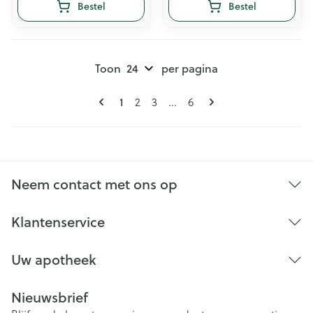
Bestel
Bestel
Toon
per pagina
Pagina's
U lees momenteel pagina
Pagina
Pagina
Pagina
1
2
3
...
6
Neem contact met ons op
Klantenservice
Uw apotheek
Nieuwsbrief