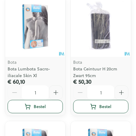
Bota
Bota
Bota Lumbota Sacro-
Bota Ceintuur H 20cm
iliacale Skin Xl
Zwart 95cm
€ 60,10
€ 50,30
Aantal
Aantal
Bestel
Bestel