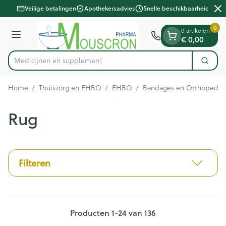
Dia 2 van 2
Ga naar de inhoud
Veilige betalingen
Apothekersadvies
Snelle beschikbaarheid
0
0 artikelen
Menu
€ 0,00
Med
Zoek
Product, merk, categorie...
Home
/
Thuiszorg en EHBO
/
EHBO
/
Bandages en Orthopedie 
Rug
Filteren
Producten
1
-
24
van
136