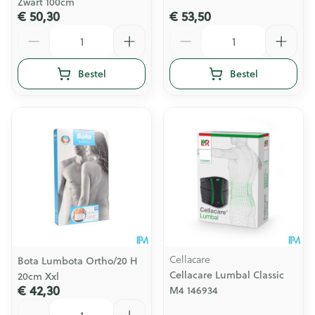
Zwart 100cm
€ 50,30
€ 53,50
Aantal
Aantal
Bestel
Bestel
Cellacare
Bota Lumbota Ortho/20 H
Cellacare Lumbal Classic
20cm Xxl
€ 42,30
M4 146934
Aantal