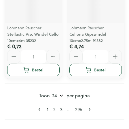
Lohmann Rauscher
Lohmann Rauscher
Stellastic Visc Windel Cello
Cellona Gipswindel
10cmx4m 35232
10cmx2.75m 91382
€ 0,72
€ 4,74
Aantal
Aantal
Bestel
Bestel
Toon
per pagina
Pagina's
U lees momenteel pagina
1
Pagina
Pagina
Pagina
2
3
...
296