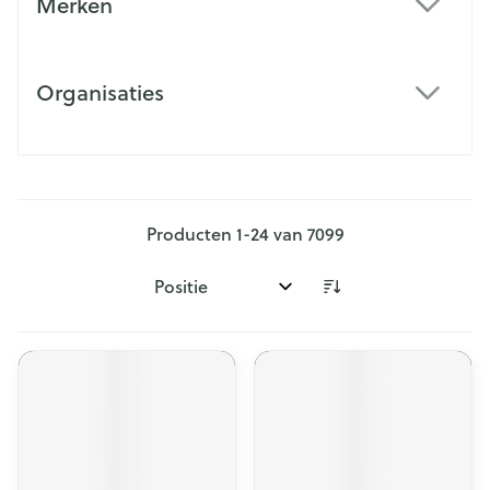
Merken
filter
Organisaties
filter
Producten
1
-
24
van
7099
Sorteer op: