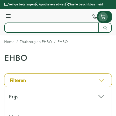
Ga naar de inhoud
Veilige betalingen
Apothekersadvies
Snelle beschikbaarheid
Menu
Zoek
Product, merk, categorie...
Home
/
Thuiszorg en EHBO
/
EHBO
EHBO
Filteren
Doorgaan naar productlijst
Prijs
filter