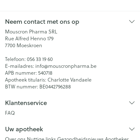
Neem contact met ons op
Mouscron Pharma SRL
Rue Alfred Henno 179
7700
Moeskroen
Telefoon:
056 33 19 60
E-mailadres:
info@
mouscronpharma.be
APB nummer:
540718
Apotheek titularis:
Charlotte Vandaele
BTW nummer:
BE0442796288
Klantenservice
FAQ
Uw apotheek
Over ons
Nuttige links
Gezondheidsnieuws
Apotheker