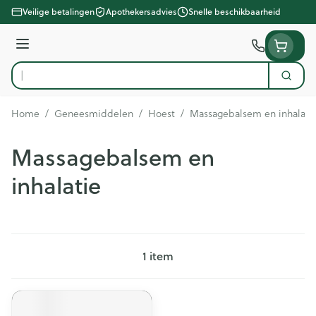
Ga naar de inhoud
Veilige betalingen
Apothekersadvies
Snelle beschikbaarheid
Menu
Zoek
Product, merk, categorie...
Home
/
Geneesmiddelen
/
Hoest
/
Massagebalsem en inhalati
Massagebalsem en
inhalatie
1
item