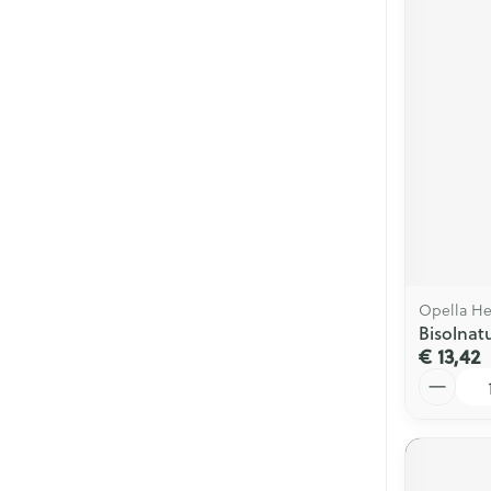
Opella He
Bisolnat
€ 13,42
Aantal