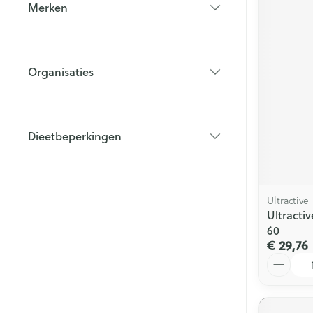
Merken
filter
Organisaties
filter
Dieetbeperkingen
filter
Ultractive
Ultract
60
€ 29,76
Aantal