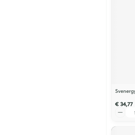
Svenergy
€ 34,77
Aantal