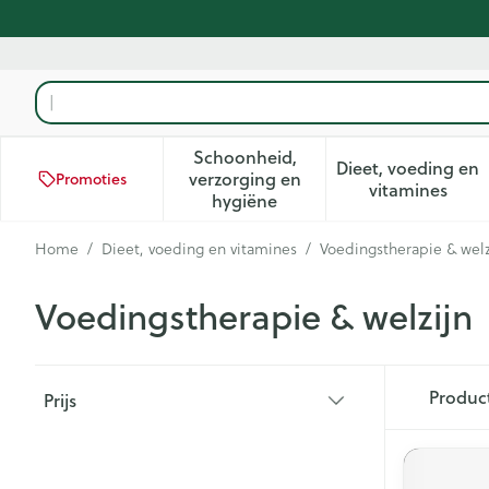
Ga naar de inhoud
Product, merk, categorie...
Schoonheid,
Dieet, voeding en
verzorging en
Promoties
Toon submenu voor Schoonhei
Toon subm
vitamines
hygiëne
Home
/
Dieet, voeding en vitamines
/
Voedingstherapie & welz
Voedingstherapie & welzijn
Doorgaan naar productlijst
Produc
Prijs
filter