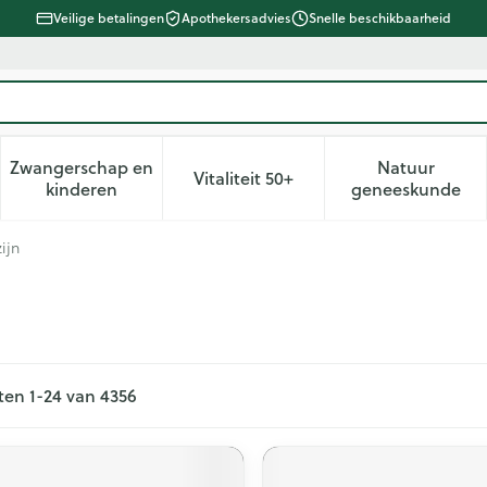
Veilige betalingen
Apothekersadvies
Snelle beschikbaarheid
Zwangerschap en
Natuur
Vitaliteit 50+
d, verzorging en hygiëne categorie
enu voor Dieet, voeding en vitamines categorie
Toon submenu voor Zwangerschap en kinderen ca
Toon submenu voor Vitaliteit 
Toon subm
kinderen
geneeskunde
ijn
ten
1
-
24
van
4356