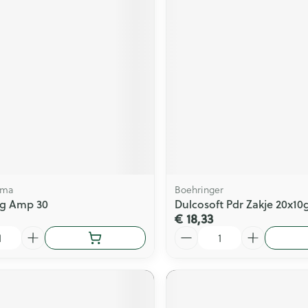
rma
Boehringer
 4g Amp 30
Dulcosoft Pdr Zakje 20x10
€ 18,33
Aantal