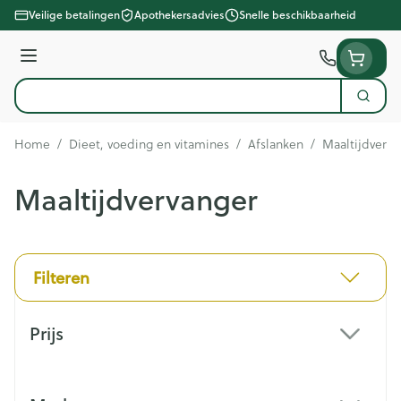
Ga naar de inhoud
Veilige betalingen
Apothekersadvies
Snelle beschikbaarheid
Menu
Zoek
Product, merk, categorie...
Home
/
Dieet, voeding en vitamines
/
Afslanken
/
Maaltijdverva
Maaltijdvervanger
Filteren
Doorgaan naar productlijst
Prijs
filter