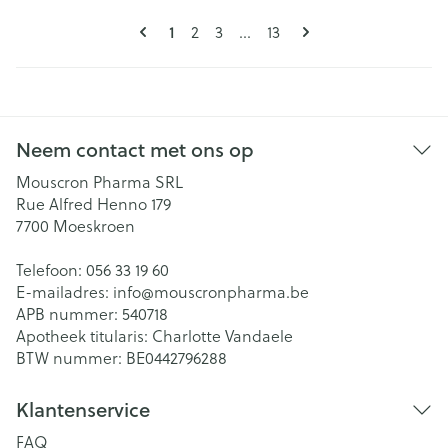
Pagina's
U lees momenteel pagina
1
Pagina
Pagina
Pagina
2
3
...
13
Neem contact met ons op
Mouscron Pharma SRL
Rue Alfred Henno 179
7700
Moeskroen
Telefoon:
056 33 19 60
E-mailadres:
info@
mouscronpharma.be
APB nummer:
540718
Apotheek titularis:
Charlotte Vandaele
BTW nummer:
BE0442796288
Klantenservice
FAQ