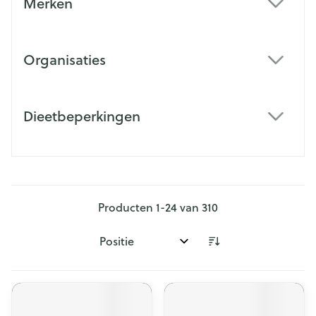
Merken
filter
Organisaties
filter
Dieetbeperkingen
filter
Producten
1
-
24
van
310
Sorteer op: