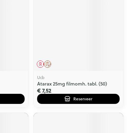
Geneesmiddel
Op voorschrift
Ucb
Atarax 25mg filmomh. tabl. (50)
€ 7,52
Reserveer