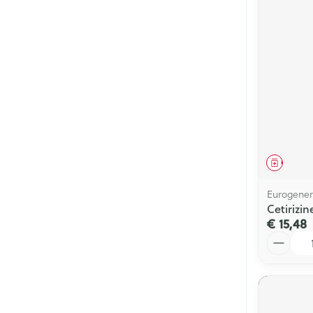
Genees
Eurogener
Cetirizi
€ 15,48
Aantal