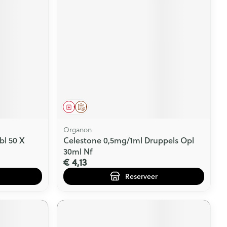
Geneesmiddel
Op voorschrift
Organon
bl 50 X
Celestone 0,5mg/1ml Druppels Opl
30ml Nf
€ 4,13
Reserveer