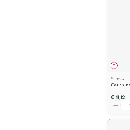
Genees
Sandoz
Cetirizi
€ 11,12
Aantal