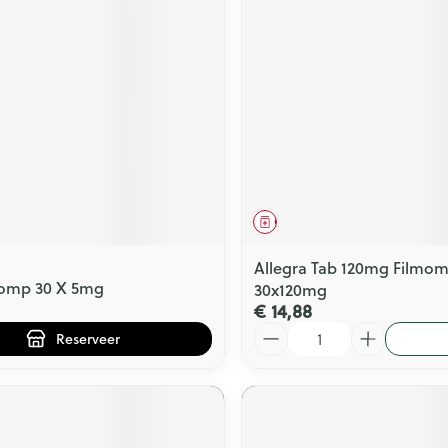
middel
voorschrift
Geneesmiddel
Allegra Tab 120mg Filmom
Comp 30 X 5mg
30x120mg
€ 14,88
Aantal
Reserveer