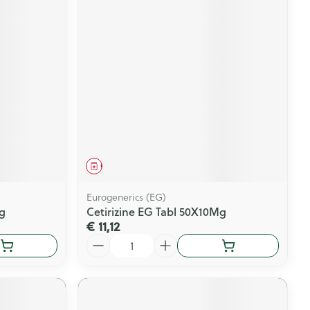
Geneesmiddel
Eurogenerics (EG)
g
Cetirizine EG Tabl 50X10Mg
€ 11,12
Aantal