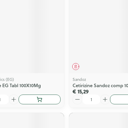
middel
Geneesmiddel
ics (EG)
Sandoz
ne EG Tabl 100X10Mg
Cetirizine Sandoz comp 1
€ 15,29
Aantal