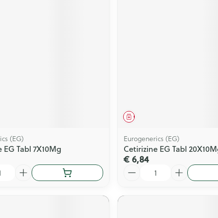
middel
Geneesmiddel
ics (EG)
Eurogenerics (EG)
ne EG Tabl 7X10Mg
Cetirizine EG Tabl 20X10M
€ 6,84
Aantal