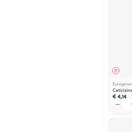
Genees
Eurogener
Cetirizi
€ 4,14
Aantal