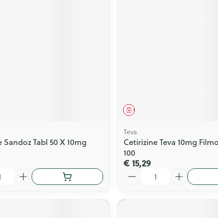
middel
Geneesmiddel
Teva
ne Sandoz Tabl 50 X 10mg
Cetirizine Teva 10mg Film
100
€ 15,29
Aantal