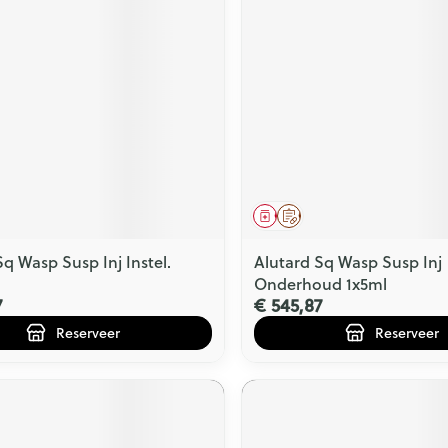
middel
voorschrift
Geneesmiddel
Op voorschrift
Sq Wasp Susp Inj Instel.
Alutard Sq Wasp Susp Inj
Onderhoud 1x5ml
7
€ 545,87
Reserveer
Reserveer