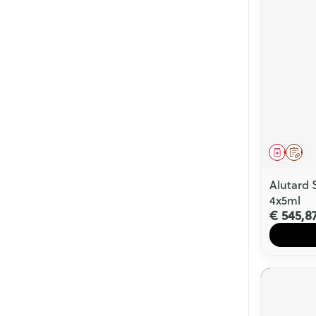
Genees
Op 
Alutard 
4x5ml
€ 545,8