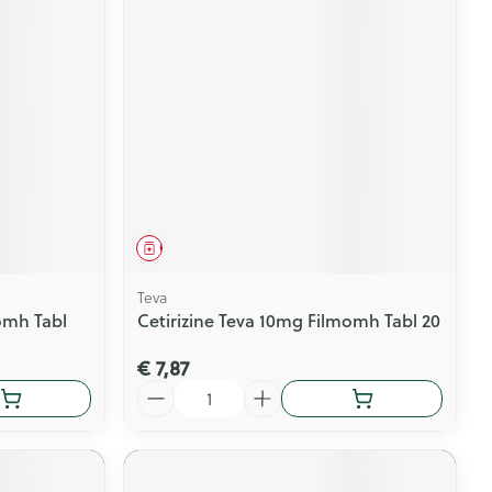
Geneesmiddel
Teva
omh Tabl
Cetirizine Teva 10mg Filmomh Tabl 20
€ 7,87
Aantal