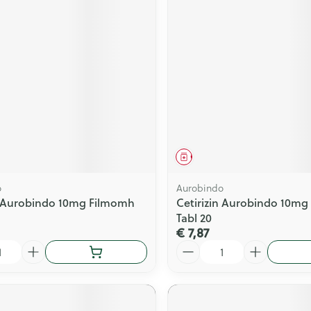
middel
Geneesmiddel
o
Aurobindo
n Aurobindo 10mg Filmomh
Cetirizin Aurobindo 10m
Tabl 20
€ 7,87
Aantal