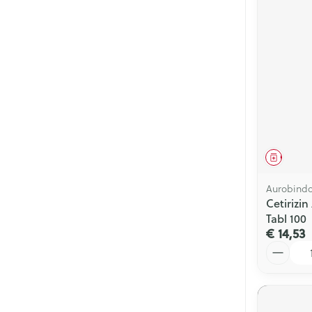
Genees
Aurobind
Cetirizi
Tabl 100
€ 14,53
Aantal