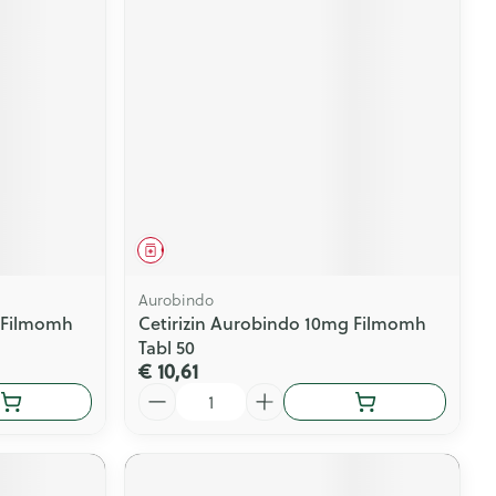
Geneesmiddel
Aurobindo
g Filmomh
Cetirizin Aurobindo 10mg Filmomh
Tabl 50
€ 10,61
Aantal