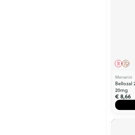
Genees
Op 
Menarini
Bellozal
20mg
€ 8,66