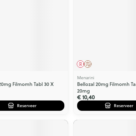
middel
voorschrift
Geneesmiddel
Op voorschrift
Menarini
 20mg Filmomh Tabl 30 X
Bellozal 20mg Filmomh Ta
20mg
€ 10,40
Reserveer
Reserveer