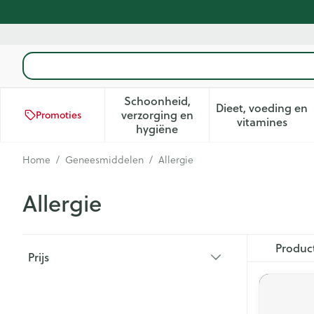
Ga naar de inhoud
Product, merk, categorie...
Schoonheid,
Dieet, voeding en
verzorging en
Promoties
Toon submenu voor Schoonhei
Toon subm
vitamines
hygiëne
Home
/
Geneesmiddelen
/
Allergie
Allergie
Doorgaan naar productlijst
Produc
Prijs
filter