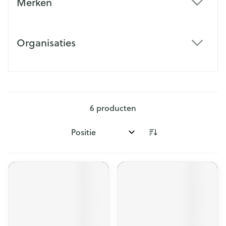
Merken
filter
Organisaties
filter
6
producten
Sorteer op: