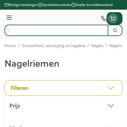
Ga naar de inhoud
Veilige betalingen
Apothekersadvies
Snelle beschikbaarheid
Menu
Zoek
Product, merk, categorie...
Home
/
Schoonheid, verzorging en hygiëne
/
Nagels
/
Nagelrie
Nagelriemen
Filteren
Doorgaan naar productlijst
Prijs
filter