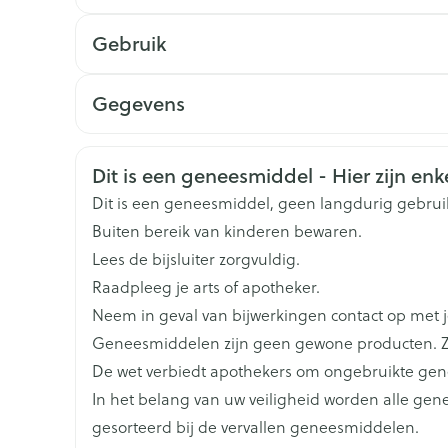
Gebruik
Dosis die overeenkomt met 20 % van de dosis oxa
Gegevens
gelijktijdig met de toediening van het cytostatic
CNK
0895730
In bepaalde gevallen kan een dosisverhoging w
Veiligheidsinformatie
Dit is een geneesmiddel - Hier zijn enke
bij patiënten die zeer hoge doses ifosfamide to
Organisaties
Baxter
Dit is een geneesmiddel, geen langdurig gebrui
Uromitexan° worden toegediend
Buiten bereik van kinderen bewaren.
bij risicopatiënten, vooral in geval van een me
Merken
Baxter
Lees de bijsluiter zorgvuldig.
optreden van cystitis of endotheelbeschadiging
Raadpleeg je arts of apotheker.
oxazafosforinen of bestraling van het bekken
Breedte
55 mm
Neem in geval van bijwerkingen contact op met je
Cfr volwassenen
Geneesmiddelen zijn geen gewone producten. Z
Lengte
102 mm
Het kan noodzakelijk zijn het interval tussen dos
De wet verbiedt apothekers om ongebruikte ge
verhogen. Deze aanpassing beschermt het kind d
In het belang van uw veiligheid worden alle ge
Diepte
86 mm
In bepaalde gevallen kan een dosisverhoging w
gesorteerd bij de vervallen geneesmiddelen.