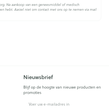
mide toegediend krijgen, zoals de toe te dienen doses
zorg. Na aankoop van een geneesmiddel of medisch
e, wordt het noodzakelijk geacht dat de intervallen
en hebt. Aarzel niet om contact met ons op te nemen via mail
tra doses Uromitexan° toegediend worden (in dat geval
 worden gemengd met het oxazafosforinepreparaat
- 25°C)
an de ampul worden gebruikt
Nieuwsbrief
Blijf op de hoogte van nieuwe producten en
promoties
E-mail adres