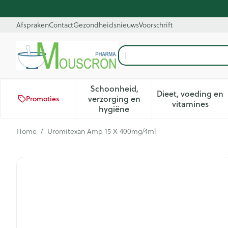
Ga naar de inhoud
Dia 2 van 2
Afspraken
Contact
Gezondheidsnieuws
Voorschrift
Op z
Product, merk, categorie...
Schoonheid,
Dieet, voeding en
verzorging en
Promoties
Toon submenu voor Schoonhei
Toon subm
vitamines
hygiëne
Home
/
Uromitexan Amp 15 X 400mg/4ml
Uromitexan Amp 15 X 400m