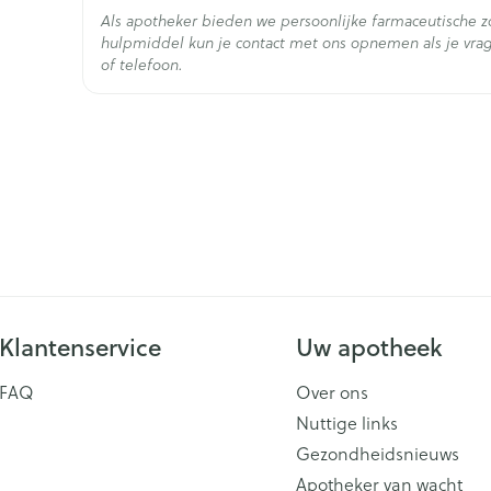
Bij kinderen die bijzonder hoge doses cyclofosfa
Als apotheker bieden we persoonlijke farmaceutische 
Hoeveelheid
ter voorbereiding van een beenmergtransplantati
15
hulpmiddel kun je contact met ons opnemen als je vrag
Verpakking
verkort worden (3 uur in plaats van 4 uur) en ex
of telefoon.
mag tot 40 % Uromitexan° worden toegediend)
Actieve
mesna
Ingrediënten
Via intraveineuze injectie
Bij de eerste toediening mag Uromitexan° niet
Behoud
Kamertemperatuur (15°C 
Uromitexan° moet onmiddellijk na het breken v
Klantenservice
Uw apotheek
FAQ
Over ons
Nuttige links
Gezondheidsnieuws
Apotheker van wacht