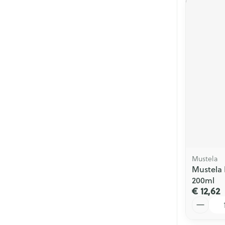
Mustela
Mustela 
200ml
€ 12,62
Aantal