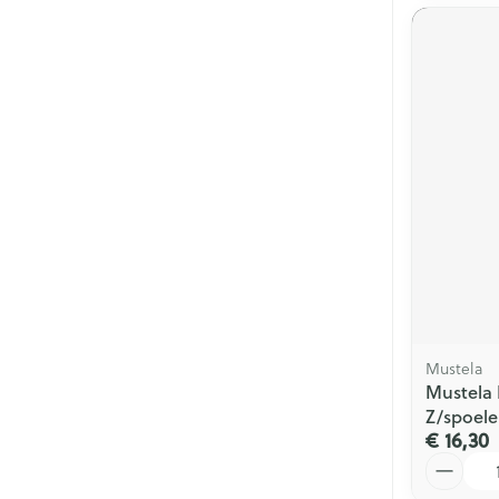
Mustela
Mustela 
Z/spoel
€ 16,30
Aantal