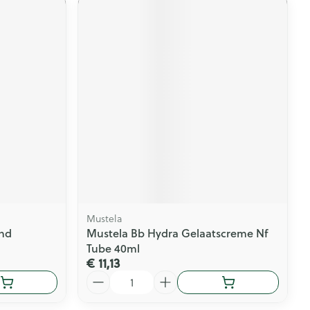
Mustela
end
Mustela Bb Hydra Gelaatscreme Nf
Tube 40ml
€ 11,13
Aantal