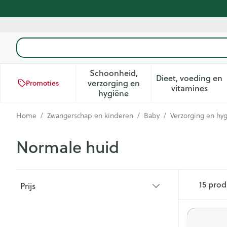
Ga naar de inhoud
Product, merk, categorie...
Schoonheid,
Dieet, voeding en
verzorging en
Promoties
Toon submenu voor Schoonhei
Toon subm
vitamines
hygiëne
Home
/
Zwangerschap en kinderen
/
Baby
/
Verzorging en hy
Normale huid
Doorgaan naar productlijst
15
prod
Prijs
filter