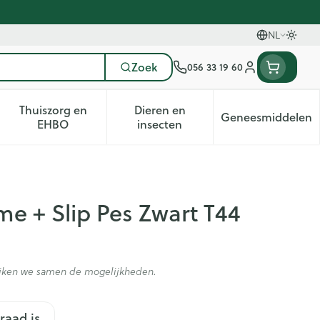
NL
Oversc
Talen
Zoek
056 33 19 60
Klant menu
Thuiszorg en
Dieren en
Geneesmiddelen
tegorie
50+ categorie
enu voor Natuur geneeskunde categorie
Toon submenu voor Thuiszorg en EHBO categorie
Toon submenu voor Dieren en 
Toon subm
EHBO
insecten
e + Slip Pes Zwart T44
kijken we samen de mogelijkheden.
raad is