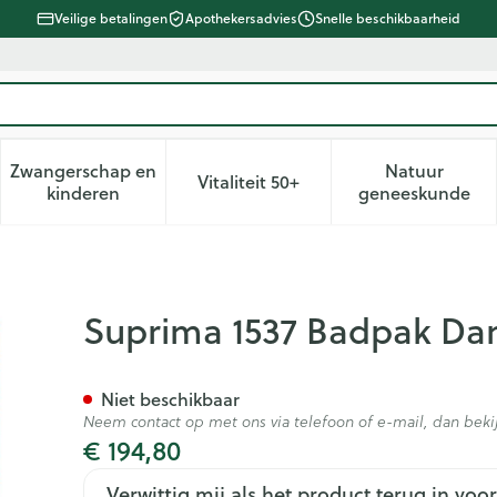
Veilige betalingen
Apothekersadvies
Snelle beschikbaarheid
Zwangerschap en
Natuur
Vitaliteit 50+
d, verzorging en hygiëne categorie
enu voor Dieet, voeding en vitamines categorie
Toon submenu voor Zwangerschap en kinderen ca
Toon submenu voor Vitaliteit 
Toon subm
kinderen
geneeskunde
 Slip Pes Zwart T44
Suprima 1537 Badpak Dam
Niet beschikbaar
Neem contact op met ons via telefoon of e-mail, dan be
€ 194,80
Verwittig mij als het product terug in voor