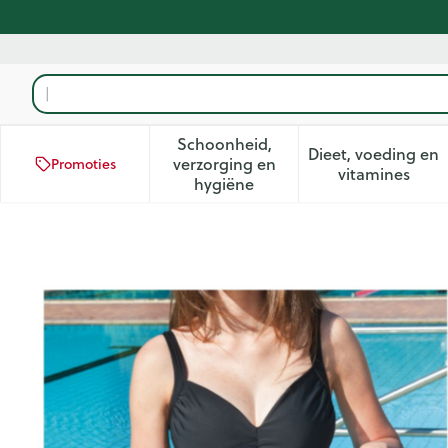
Ga naar de inhoud
Product, merk, categorie...
Schoonheid,
Dieet, voeding en
verzorging en
Promoties
Toon submenu voor Schoonhei
Toon subm
vitamines
hygiëne
Suprima 1537 Badpak Dame +