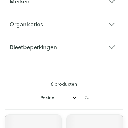
Merken
filter
Organisaties
filter
Dieetbeperkingen
filter
6
producten
Sorteer op: