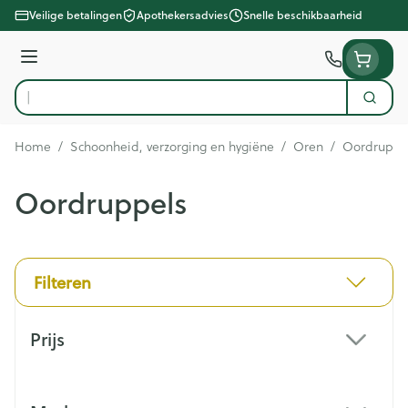
Ga naar de inhoud
Veilige betalingen
Apothekersadvies
Snelle beschikbaarheid
Menu
Zoek
Product, merk, categorie...
Home
/
Schoonheid, verzorging en hygiëne
/
Oren
/
Oordruppe
Oordruppels
Filteren
Doorgaan naar productlijst
Prijs
filter