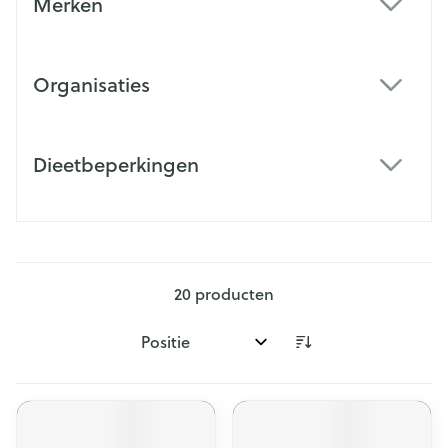
Merken
filter
Organisaties
filter
Dieetbeperkingen
filter
20
producten
Sorteer op: