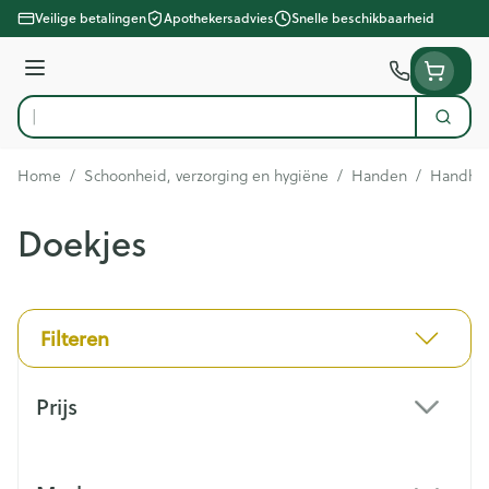
Ga naar de inhoud
Veilige betalingen
Apothekersadvies
Snelle beschikbaarheid
Menu
Zoek
Product, merk, categorie...
Home
/
Schoonheid, verzorging en hygiëne
/
Handen
/
Handhy
Doekjes
Filteren
Doorgaan naar productlijst
Prijs
filter