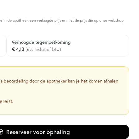
je in de apotheek een verlaagde prijs en niet de prijs die op onze webshop
Verhoogde tegemoetkoming
€ 4,13
(6% inclusief btw)
 Na beoordeling door de apotheker kan je het komen afhalen
ereist.
Reserveer
voor ophaling