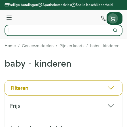
Ga naar de inhoud
Veilige betalingen
Apothekersadvies
Snelle beschikbaarheid
Menu
Zoek
Product, merk, categorie...
Home
/
Geneesmiddelen
/
Pijn en koorts
/
baby - kinderen
baby - kinderen
Filteren
Doorgaan naar productlijst
Prijs
filter