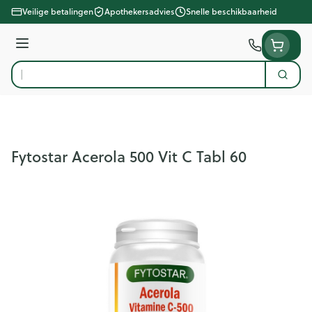
Ga naar de inhoud
Veilige betalingen
Apothekersadvies
Snelle beschikbaarheid
Menu
Zoek
Product, merk, categorie...
Fytostar Acerola 500 Vit C Tabl 60