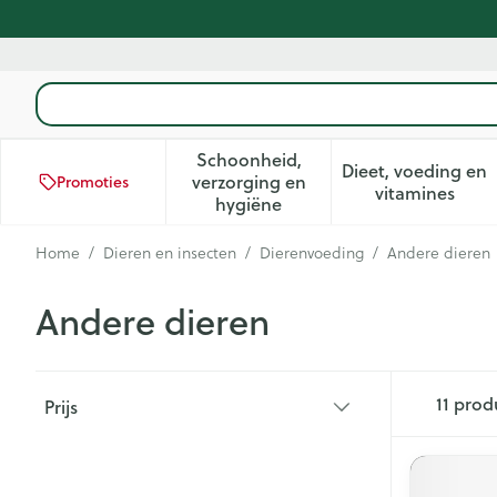
Ga naar de inhoud
Product, merk, categorie...
Schoonheid,
Dieet, voeding en
verzorging en
Promoties
Toon submenu voor Schoonhei
Toon subm
vitamines
hygiëne
Home
/
Dieren en insecten
/
Dierenvoeding
/
Andere dieren
Andere dieren
Doorgaan naar productlijst
11
prod
Prijs
filter