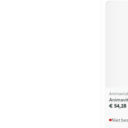
Animavita
Animavit
€ 54,28
Niet be