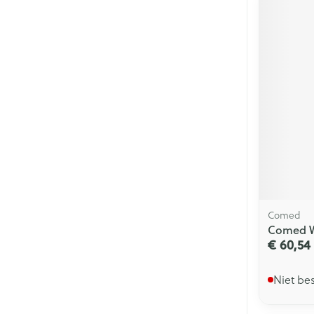
Comed
Comed Wi
€ 60,54
Niet be