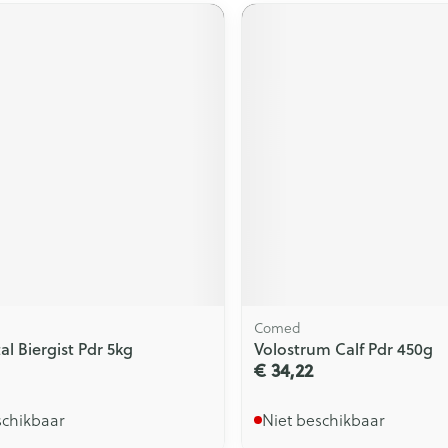
l
Comed
al Biergist Pdr 5kg
Volostrum Calf Pdr 450g
€ 34,22
schikbaar
Niet beschikbaar