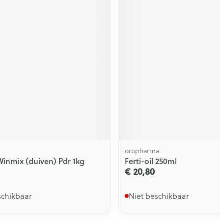
oropharma
nmix (duiven) Pdr 1kg
Ferti-oil 250ml
€ 20,80
schikbaar
Niet beschikbaar