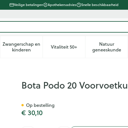
Veilige betalingen
Apothekersadvies
Snelle beschikbaarheid
Zwangerschap en
Natuur
Vitaliteit 50+
d, verzorging en hygiëne categorie
enu voor Dieet, voeding en vitamines categorie
Toon submenu voor Zwangerschap en kinderen ca
Toon submenu voor Vitaliteit 
Toon subm
kinderen
geneeskunde
n Large 1paar
Bota Podo 20 Voorvoetku
Op bestelling
€ 30,10