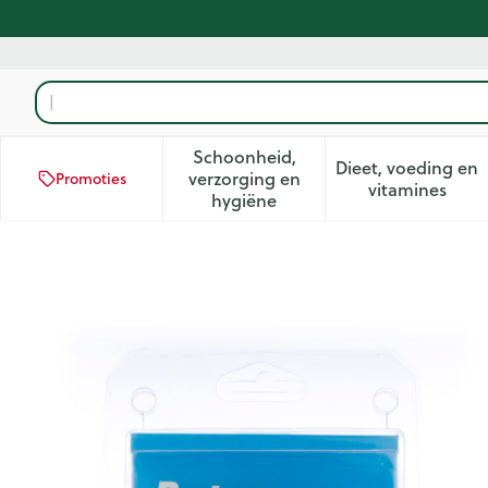
Ga naar de inhoud
Product, merk, categorie...
Schoonheid,
Dieet, voeding en
verzorging en
Promoties
Toon submenu voor Schoonhei
Toon subm
vitamines
hygiëne
Bota Podo 20 Voorvoetkusse