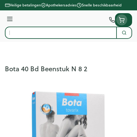
Ga naar de inhoud
Veilige betalingen
Apothekersadvies
Snelle beschikbaarheid
Menu
Zoek
Product, merk, categorie...
Bota 40 Bd Beenstuk N 8 2