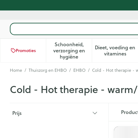
Ga naar de inhoud
Product, merk, categorie...
Schoonheid,
Dieet, voeding en
verzorging en
Promoties
Toon submenu voor Schoonhei
Toon subm
vitamines
hygiëne
Home
/
Thuiszorg en EHBO
/
EHBO
/
Cold - Hot therapie -
Cold - Hot therapie - warm
Doorgaan naar productlijst
Produc
Prijs
filter