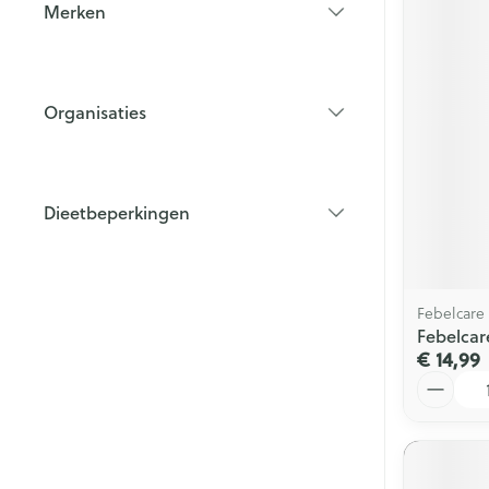
Merken
filter
Organisaties
filter
Dieetbeperkingen
filter
Febelcare
Febelcar
€ 14,99
Aantal