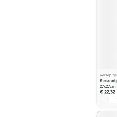
Kersepitje
Kersepit
27x27cm 
€ 22,32
Aantal