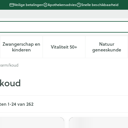
Veilige betalingen
Apothekersadvies
Snelle beschikbaarheid
Zwangerschap en
Natuur
Vitaliteit 50+
d, verzorging en hygiëne categorie
enu voor Dieet, voeding en vitamines categorie
Toon submenu voor Zwangerschap en kinderen ca
Toon submenu voor Vitaliteit 
Toon subm
kinderen
geneeskunde
 warm/koud
/koud
ten
1
-
24
van
262