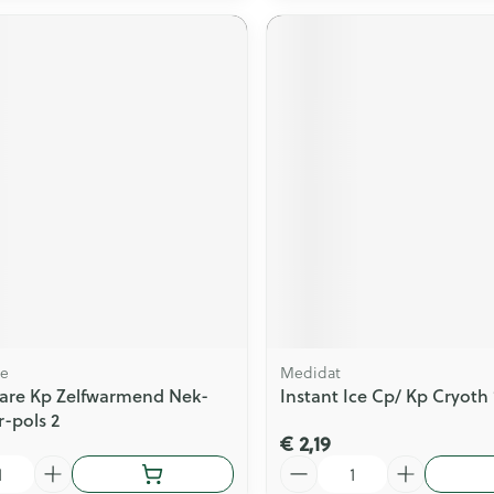
re
Medidat
are Kp Zelfwarmend Nek-
Instant Ice Cp/ Kp Cryoth
-pols 2
€ 2,19
Aantal