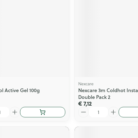
l
Nexcare
ol Active Gel 100g
Nexcare 3m Coldhot Insta
Double Pack 2
€ 7,12
Aantal