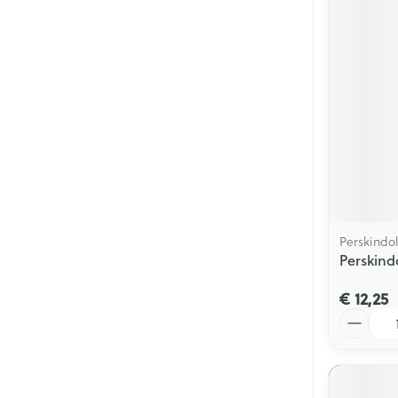
Perskindo
Perskind
€ 12,25
Aantal