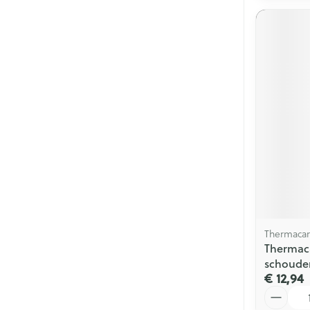
Thermaca
Thermac
schouder
€ 12,94
Aantal