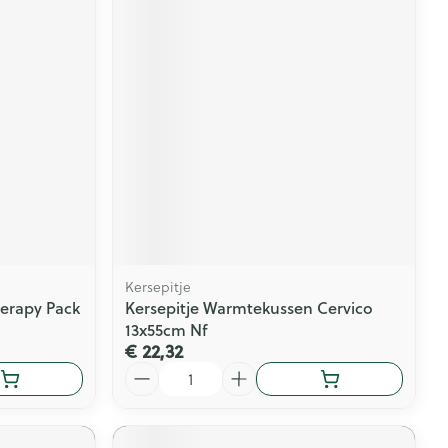
Kersepitje
erapy Pack
Kersepitje Warmtekussen Cervico
13x55cm Nf
€ 22,32
Aantal