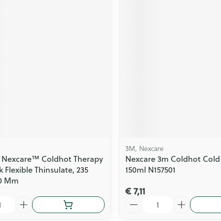
3M, Nexcare
b Nexcare™ Coldhot Therapy
Nexcare 3m Coldhot Cold
 Flexible Thinsulate, 235
150ml N157501
10 Mm
€ 7,11
Aantal