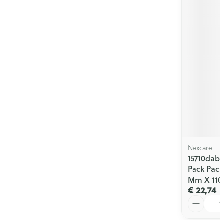
Nexcare
15710da
Pack Pack
Mm X 1
€ 22,74
Aantal