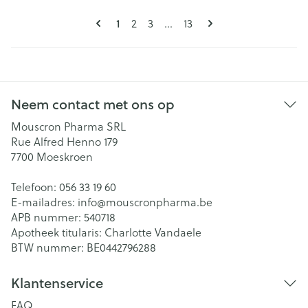
Pagina's
U lees momenteel pagina
Pagina
Pagina
Pagina
1
2
3
...
13
Neem contact met ons op
Mouscron Pharma SRL
Rue Alfred Henno 179
7700
Moeskroen
Telefoon:
056 33 19 60
E-mailadres:
info@
mouscronpharma.be
APB nummer:
540718
Apotheek titularis:
Charlotte Vandaele
BTW nummer:
BE0442796288
Klantenservice
FAQ