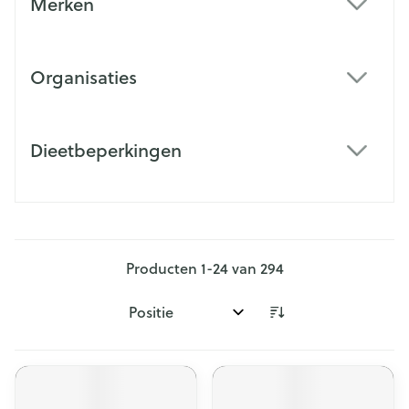
Merken
filter
Organisaties
filter
Dieetbeperkingen
filter
Producten
1
-
24
van
294
Sorteer op: