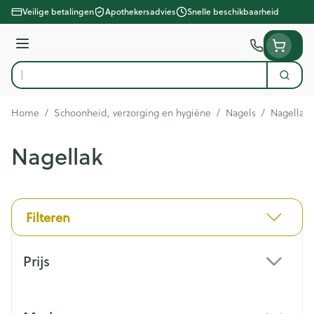
Ga naar de inhoud
Veilige betalingen
Apothekersadvies
Snelle beschikbaarheid
Menu
Zoek
Product, merk, categorie...
Home
/
Schoonheid, verzorging en hygiëne
/
Nagels
/
Nagellak
Nagellak
Filteren
Doorgaan naar productlijst
Prijs
filter