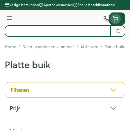
Ga naar de inhoud
Veilige betalingen
Apothekersadvies
Snelle beschikbaarheid
Menu
Zoek
Product, merk, categorie...
Home
/
Dieet, voeding en vitamines
/
Afslanken
/
Platte buik
Platte buik
Filteren
Doorgaan naar productlijst
Prijs
filter