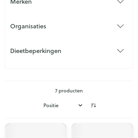
Merken
filter
Organisaties
filter
Dieetbeperkingen
filter
7
producten
Sorteer op: