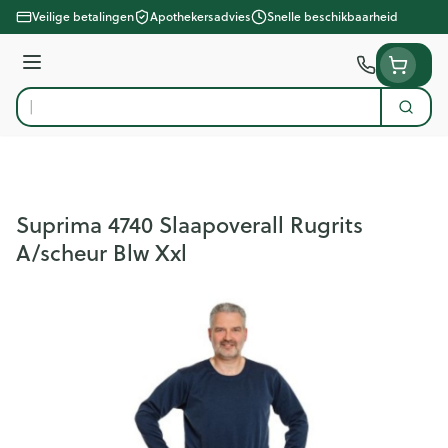
Ga naar de inhoud
Veilige betalingen
Apothekersadvies
Snelle beschikbaarheid
Menu
Zoek
Product, merk, categorie...
Suprima 4740 Slaapoverall Rugrits
A/scheur Blw Xxl