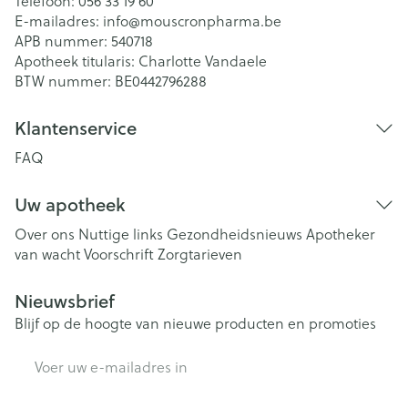
Telefoon:
056 33 19 60
E-mailadres:
info@
mouscronpharma.be
APB nummer:
540718
Apotheek titularis:
Charlotte Vandaele
BTW nummer:
BE0442796288
Klantenservice
FAQ
Uw apotheek
Over ons
Nuttige links
Gezondheidsnieuws
Apotheker
van wacht
Voorschrift
Zorgtarieven
Nieuwsbrief
Blijf op de hoogte van nieuwe producten en promoties
E-mail adres