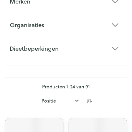
Merken
filter
Organisaties
filter
Dieetbeperkingen
filter
Producten
1
-
24
van
91
Sorteer op: