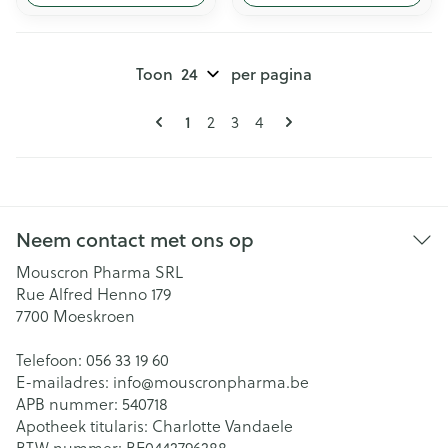
Toon
per pagina
Pagina's
U lees momenteel pagina
1
Pagina
Pagina
Pagina
2
3
4
Neem contact met ons op
Mouscron Pharma SRL
Rue Alfred Henno 179
7700
Moeskroen
Telefoon:
056 33 19 60
E-mailadres:
info@
mouscronpharma.be
APB nummer:
540718
Apotheek titularis:
Charlotte Vandaele