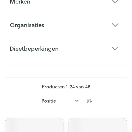
Merken
filter
Organisaties
filter
Dieetbeperkingen
filter
Producten
1
-
24
van
48
Sorteer op: