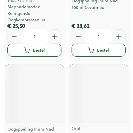
Thea Pharma
Oogspoeling Plum Nacl
Blephademodex
500ml Covarmed
Reinigende
Oogkompressen 30
€ 25,50
€ 28,62
Aantal
Aantal
Bestel
Bestel
Ocal
Oogspoeling Plum Nacl