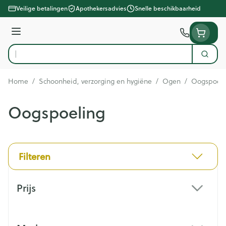
Ga naar de inhoud
Veilige betalingen
Apothekersadvies
Snelle beschikbaarheid
Menu
Zoek
Product, merk, categorie...
Home
/
Schoonheid, verzorging en hygiëne
/
Ogen
/
Oogspoeli
Oogspoeling
Filteren
Doorgaan naar productlijst
Prijs
filter