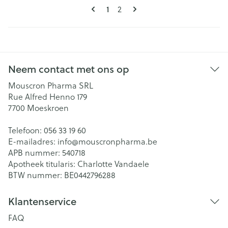
Pagina's
U lees momenteel pagina
1
Pagina
2
Neem contact met ons op
Mouscron Pharma SRL
Rue Alfred Henno 179
7700
Moeskroen
Telefoon:
056 33 19 60
E-mailadres:
info@
mouscronpharma.be
APB nummer:
540718
Apotheek titularis:
Charlotte Vandaele
BTW nummer:
BE0442796288
Klantenservice
FAQ