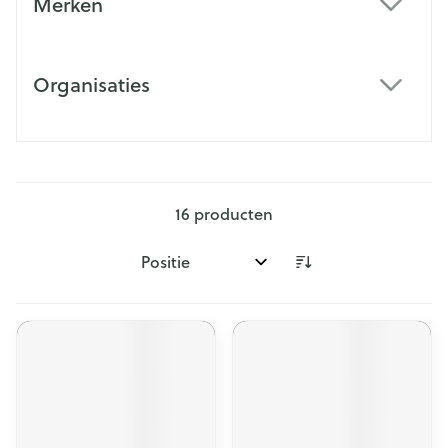
Merken
filter
Organisaties
filter
16
producten
Sorteer op: