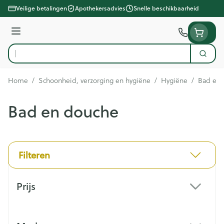
Ga naar de inhoud
Veilige betalingen
Apothekersadvies
Snelle beschikbaarheid
Menu
Zoek
Product, merk, categorie...
Home
/
Schoonheid, verzorging en hygiëne
/
Hygiëne
/
Bad en 
Bad en douche
Filteren
Doorgaan naar productlijst
Prijs
filter