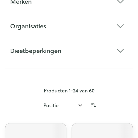
Merken
filter
Organisaties
filter
Dieetbeperkingen
filter
Producten
1
-
24
van
60
Sorteer op: