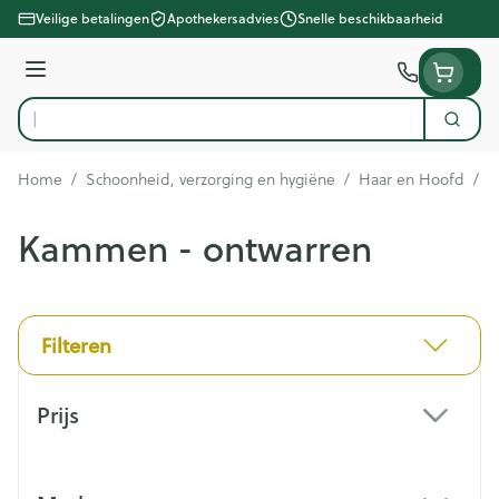
Ga naar de inhoud
Veilige betalingen
Apothekersadvies
Snelle beschikbaarheid
Menu
Zoek
Product, merk, categorie...
Home
/
Schoonheid, verzorging en hygiëne
/
Haar en Hoofd
/
K
Kammen - ontwarren
Filteren
Doorgaan naar productlijst
Prijs
filter