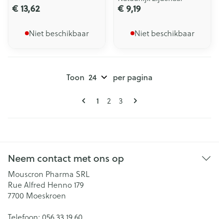
€ 13,62
€ 9,19
Niet beschikbaar
Niet beschikbaar
Toon
per pagina
Pagina's
U lees momenteel pagina
1
Pagina
Pagina
2
3
Neem contact met ons op
Mouscron Pharma SRL
Rue Alfred Henno 179
7700
Moeskroen
Telefoon:
056 33 19 60