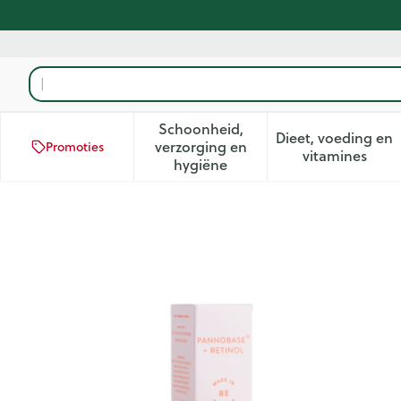
Ga naar de inhoud
Product, merk, categorie...
Schoonheid,
Dieet, voeding en
verzorging en
Promoties
Toon submenu voor Schoonhei
Toon subm
vitamines
hygiëne
Pannobase + Retinol A/rimp