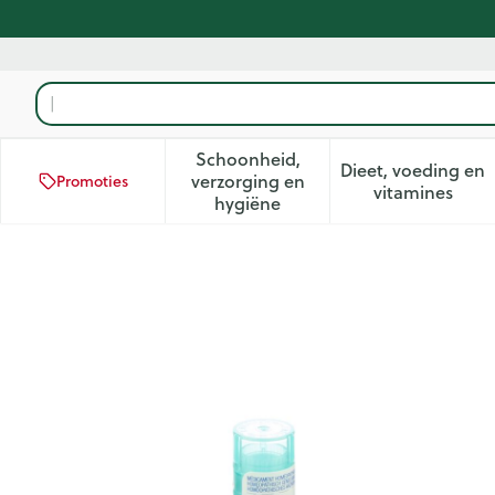
Ga naar de inhoud
Product, merk, categorie...
Schoonheid,
Dieet, voeding en
verzorging en
Promoties
Toon submenu voor Schoonhei
Toon subm
vitamines
hygiëne
Kalium Bichromicum 30k Gr