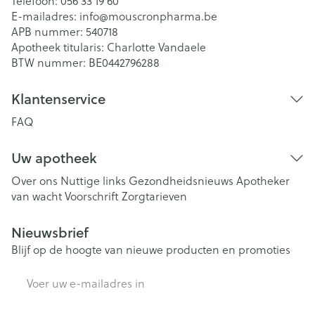
Telefoon:
056 33 19 60
E-mailadres:
info@
mouscronpharma.be
APB nummer:
540718
Apotheek titularis:
Charlotte Vandaele
BTW nummer:
BE0442796288
Klantenservice
FAQ
Uw apotheek
Over ons
Nuttige links
Gezondheidsnieuws
Apotheker
van wacht
Voorschrift
Zorgtarieven
Nieuwsbrief
Blijf op de hoogte van nieuwe producten en promoties
E-mail adres