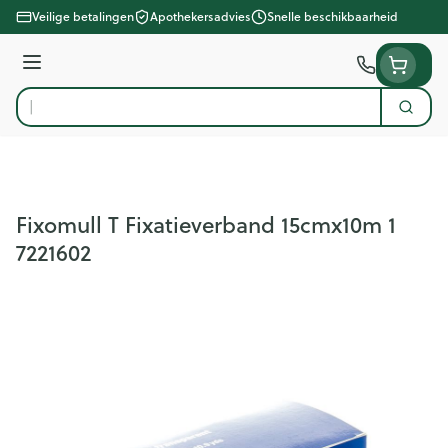
Ga naar de inhoud
Veilige betalingen
Apothekersadvies
Snelle beschikbaarheid
Menu
Zoek
Product, merk, categorie...
Fixomull T Fixatieverband 15cmx10m 1
7221602