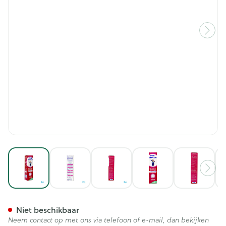
View larger image
View larger image
View larger image
View larger image
View lar
Email Diamant Tandpasta Bl
Niet beschikbaar
Neem contact op met ons via telefoon of e-mail, dan bekijken