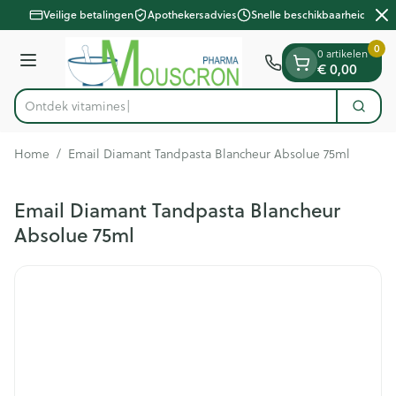
Dia 2 van 2
Ga naar de inhoud
Veilige betalingen
Apothekersadvies
Snelle beschikbaarheid
0
0 artikelen
Menu
€ 0,00
Ontdek v
Zoek
Product, merk, categorie...
Home
/
Email Diamant Tandpasta Blancheur Absolue 75ml
Email Diamant Tandpasta Blancheur
Absolue 75ml