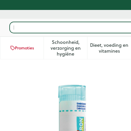
Ga naar de inhoud
Product, merk, categorie...
Schoonheid,
Dieet, voeding en
verzorging en
Promoties
Toon submenu voor Schoonhei
Toon subm
vitamines
hygiëne
Drosera Compos Gran Boir