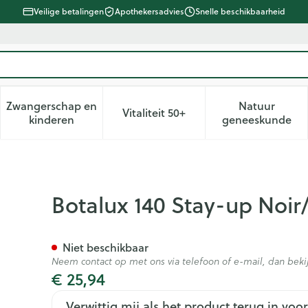
Veilige betalingen
Apothekersadvies
Snelle beschikbaarheid
Zwangerschap en
Natuur
Vitaliteit 50+
d, verzorging en hygiëne categorie
enu voor Dieet, voeding en vitamines categorie
Toon submenu voor Zwangerschap en kinderen ca
Toon submenu voor Vitaliteit 
Toon subm
kinderen
geneeskunde
art N3
Botalux 140 Stay-up Noir
Niet beschikbaar
Neem contact op met ons via telefoon of e-mail, dan be
€ 25,94
Verwittig mij als het product terug in voor