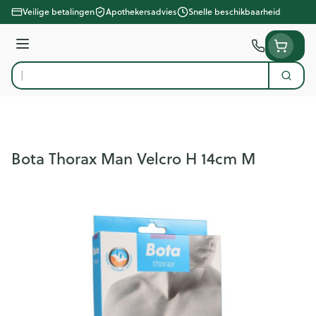
Ga naar de inhoud
Veilige betalingen
Apothekersadvies
Snelle beschikbaarheid
Menu
Zoek
Product, merk, categorie...
Bota Thorax Man Velcro H 14cm M