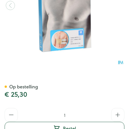
Bota Thorax Man Velcro H 1
Op bestelling
€ 25,30
Aantal
Bestel