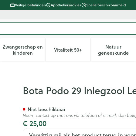
Veilige betalingen
Apothekersadvies
Snelle beschikbaarheid
Zwangerschap en
Natuur
Vitaliteit 50+
d, verzorging en hygiëne categorie
enu voor Dieet, voeding en vitamines categorie
Toon submenu voor Zwangerschap en kinderen ca
Toon submenu voor Vitaliteit 
Toon subm
kinderen
geneeskunde
er+poron T41
Bota Podo 29 Inlegzool L
Niet beschikbaar
Neem contact op met ons via telefoon of e-mail, dan be
€ 25,00
Verwittig mij als het product terug in voor