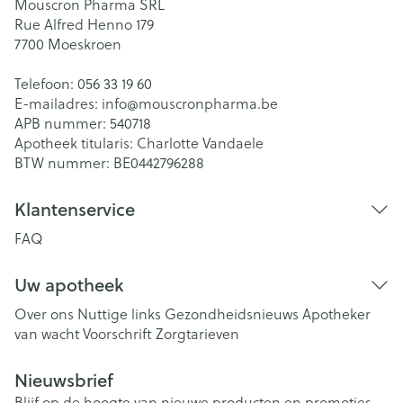
Mouscron Pharma SRL
Rue Alfred Henno 179
7700
Moeskroen
Telefoon:
056 33 19 60
E-mailadres:
info@
mouscronpharma.be
APB nummer:
540718
Apotheek titularis:
Charlotte Vandaele
BTW nummer:
BE0442796288
Klantenservice
FAQ
Uw apotheek
Over ons
Nuttige links
Gezondheidsnieuws
Apotheker
van wacht
Voorschrift
Zorgtarieven
Nieuwsbrief
Blijf op de hoogte van nieuwe producten en promoties