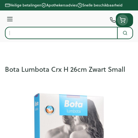
Ga naar de inhoud
Veilige betalingen
Apothekersadvies
Snelle beschikbaarheid
Menu
Zoek
Product, merk, categorie...
Bota Lumbota Crx H 26cm Zwart Small