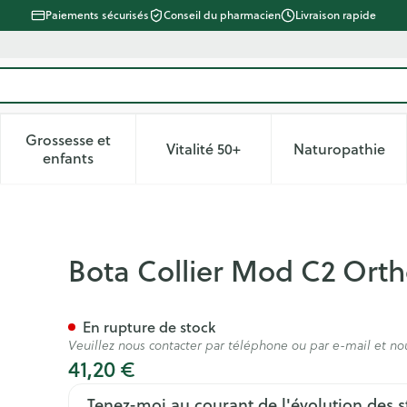
Paiements sécurisés
Conseil du pharmacien
Livraison rapide
Grossesse et
Vitalité 50+
Naturopathie
 catégorie Beauté, soins et hygiène
le sous-menu pour la catégorie Régime, alimentation & vitam
Afficher le sous-menu pour la catégorie Grossesse
Afficher le sous-menu pour la 
Afficher 
enfants
H 8cm Skin S
Bota Collier Mod C2 Orth
En rupture de stock
Veuillez nous contacter par téléphone ou par e-mail et no
41,20 €
Tenez-moi au courant de l'évolution des s