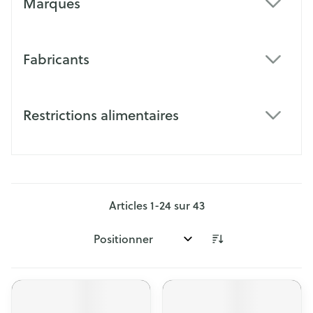
Marques
filter
Fabricants
filter
Restrictions alimentaires
filter
Articles
1
-
24
sur
43
Trier par: