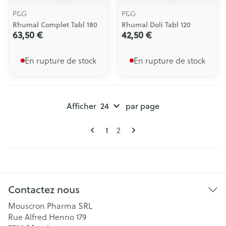
P&G
P&G
Rhumal Complet Tabl 180
Rhumal Doli Tabl 120
63,50 €
42,50 €
En rupture de stock
En rupture de stock
Afficher
par page
Pages
Vous lisez actuellement la page
1
Page
2
Contactez nous
Mouscron Pharma SRL
Rue Alfred Henno 179