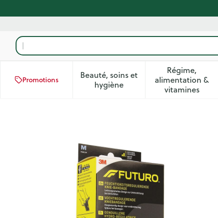
Aller au contenu
Rechercher
Régime,
Beauté, soins et
alimentation &
Promotions
Afficher le sous-menu pour la
Afficher 
hygiène
vitamines
Futuro Sport Genouillere Hy