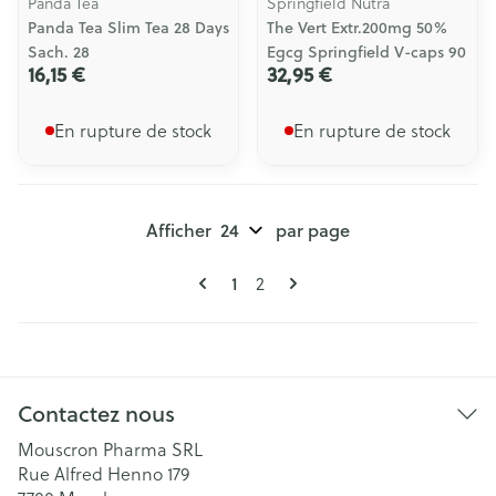
Panda Tea
Springfield Nutra
Panda Tea Slim Tea 28 Days
The Vert Extr.200mg 50%
Sach. 28
Egcg Springfield V-caps 90
16,15 €
32,95 €
En rupture de stock
En rupture de stock
Afficher
par page
Pages
Vous lisez actuellement la page
1
Page
2
Contactez nous
Mouscron Pharma SRL
Rue Alfred Henno 179