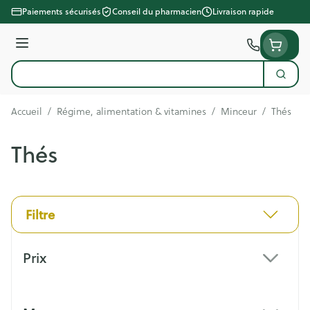
Aller au contenu
Paiements sécurisés
Conseil du pharmacien
Livraison rapide
Menu
Cherc
Rechercher
Accueil
/
Régime, alimentation & vitamines
/
Minceur
/
Thés
Thés
Filtre
Passer à la liste des produits
Prix
filter