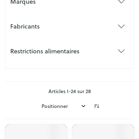
Marques
filter
Fabricants
filter
Restrictions alimentaires
filter
Articles
1
-
24
sur
28
Trier par: