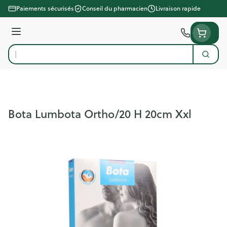
Aller au contenu
Paiements sécurisés
Conseil du pharmacien
Livraison rapide
Menu
Cherc
Rechercher
Bota Lumbota Ortho/20 H 20cm Xxl