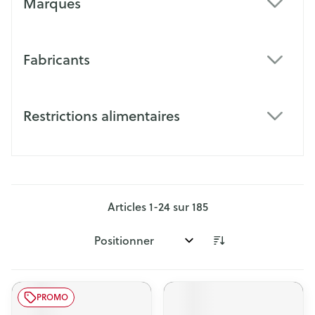
Marques
filter
Fabricants
filter
Restrictions alimentaires
filter
Articles
1
-
24
sur
185
Trier par:
PROMO