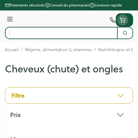
Aller au contenu
Paiements sécurisés
Conseil du pharmacien
Livraison rapide
Menu
Cherc
Rechercher
Accueil
/
Régime, alimentation & vitamines
/
Nutrithérapie et bi
Cheveux (chute) et ongles
Filtre
Passer à la liste des produits
Prix
filter