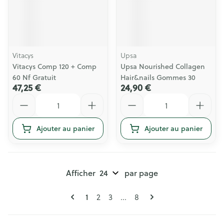
Vitacys
Upsa
Vitacys Comp 120 + Comp
Upsa Nourished Collagen
60 Nf Gratuit
Hair&nails Gommes 30
47,25 €
24,90 €
Quantité
Quantité
Ajouter au panier
Ajouter au panier
Afficher
par page
Pages
Vous lisez actuellement la page
1
Page
Page
Page
2
3
...
8