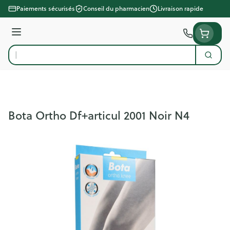
Aller au contenu
Paiements sécurisés
Conseil du pharmacien
Livraison rapide
Menu
Cherc
Rechercher
Bota Ortho Df+articul 2001 Noir N4